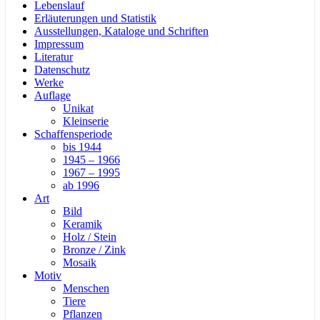
Lebenslauf
Erläuterungen und Statistik
Ausstellungen, Kataloge und Schriften
Impressum
Literatur
Datenschutz
Werke
Auflage
Unikat
Kleinserie
Schaffensperiode
bis 1944
1945 – 1966
1967 – 1995
ab 1996
Art
Bild
Keramik
Holz / Stein
Bronze / Zink
Mosaik
Motiv
Menschen
Tiere
Pflanzen