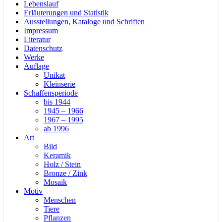
Lebenslauf
Erläuterungen und Statistik
Ausstellungen, Kataloge und Schriften
Impressum
Literatur
Datenschutz
Werke
Auflage
Unikat
Kleinserie
Schaffensperiode
bis 1944
1945 – 1966
1967 – 1995
ab 1996
Art
Bild
Keramik
Holz / Stein
Bronze / Zink
Mosaik
Motiv
Menschen
Tiere
Pflanzen